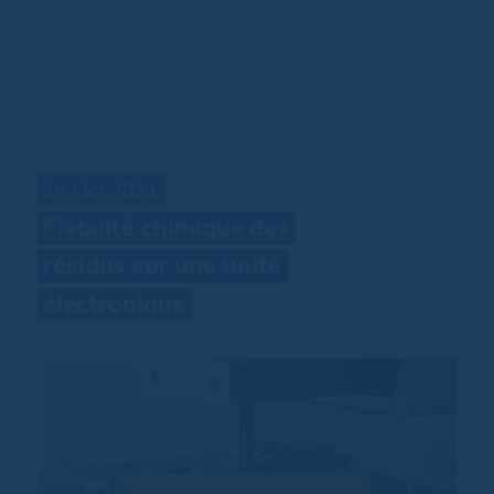
16 Oct 2021
Fiabilité
chimique
des
résidus
sur
une
unité
électronique