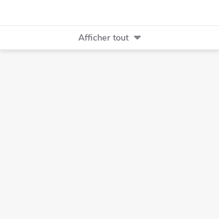
brasage au laser et le brasage manuel avec les
mêmes avantages.
Afficher tout