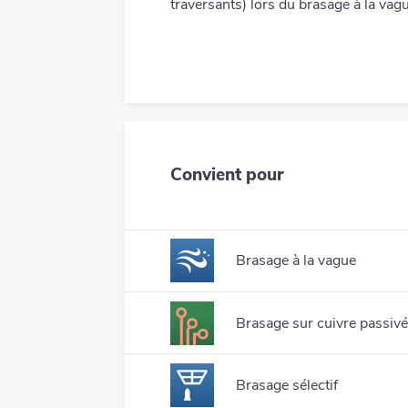
traversants) lors du brasage à la vag
Convient pour
Brasage à la vague
Le brasage à la vague est u
Brasage sur cuivre passiv
électronique pour connect
électronique. Ce procédé e
Le cuivre passivé "OSP" es
trous traversants, mais il
Brasage sélectif
la fabrication des circuits 
CMS qui sont collés avec 