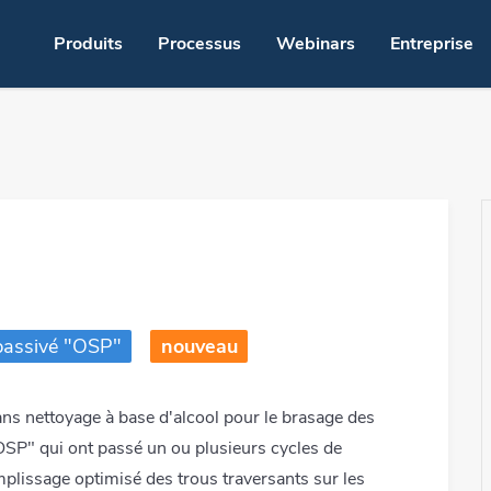
Produits
Processus
Webinars
Entreprise
oppons
oint de fusion - LMPA-Q
Brasage du
Fluxage par jet
Brasage à l
gue
Crème à braser pour le jetting
Brasage pa
usion
Fluxage par pulvérisation
Brasage au 
 passivé "OSP"
nouveau
pochoir
Fluxage mousse
Dépose poin
ation
Pré-étamage
Conditionne
s nettoyage à base d'alcool pour le brasage des
"OSP" qui ont passé un ou plusieurs cycles de
se vapeur
Brasage par trempage
Nettoyage
lissage optimisé des trous traversants sur les