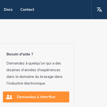
Docs
Contact
La
Choisissez votre langue
 cuivre passivé "OSP"
English
a main
Español
Besoin d'aide ?
r robot
Deutsch
Demandez à quelqu'un qui a des
laser
dizaines d'années d'expériences
français
dans le domaine du brasage dans
t par point
l'industrie électronique.
ment du bain d'alliage
Demandez à Interflux