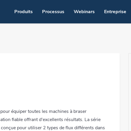
Produits
Processus
Webinars
Entreprise
oppons
oint de fusion - LMPA-Q
Brasage du
Fluxage par jet
Brasage à l
gue
Crème à braser pour le jetting
Brasage pa
usion
Fluxage par pulvérisation
Brasage au 
pochoir
Fluxage mousse
Dépose poin
ation
Pré-étamage
Conditionne
 pour équiper toutes les machines à braser
ation fiable offrant d'excellents résultats. La série
se vapeur
Brasage par trempage
Nettoyage
conçue pour utiliser 2 types de flux différents dans