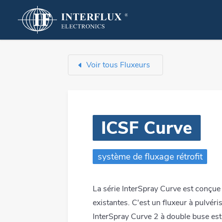
Produits que nous dével
Voir tous Fluxeurs
Brasage à bas p
LMPA-Q
Brasage sélectif
Flux de brasage
ICSF Curve
Brasage à la va
Crème à braser
Brasage par ref
Fils à braser
système de fluxage rétrofit
Sérigraphie par 
Alliages de brasage
Reprise et répar
Auxiliaires
La série InterSpray Curve est conçue
existantes. C'est un fluxeur à pulvéris
Brasage en pha
Systèmes de fluxage
InterSpray Curve 2 à double buse est 