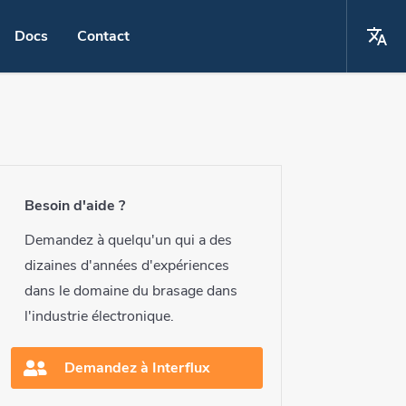
Docs
Contact
La
Choisissez votre langue
 cuivre passivé "OSP"
English
a main
Español
Besoin d'aide ?
r robot
Deutsch
Demandez à quelqu'un qui a des
laser
dizaines d'années d'expériences
français
dans le domaine du brasage dans
t par point
l'industrie électronique.
ment du bain d'alliage
Demandez à Interflux