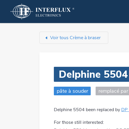
Produits que nous dével
Voir tous Crème à braser
Brasage à bas p
LMPA-Q
Brasage sélectif
Flux de brasage
Delphine 5504
Brasage à la va
Crème à braser
Brasage par ref
Fils à braser
pâte à souder
remplacé pa
Sérigraphie par 
Alliages de brasage
Reprise et répar
Auxiliaires
Delphine 5504
been replaced by
DP
Brasage en pha
Systèmes de fluxage
For those still interested: