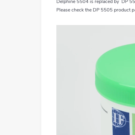
Delphine 5504 is replaced by DP 5
Tous les produits
Please check the DP 5505 product p