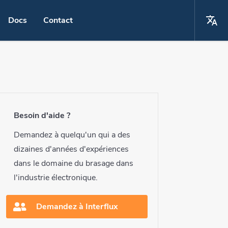
Docs
Contact
La
Choisissez votre langue
 cuivre passivé "OSP"
English
a main
Español
Besoin d'aide ?
r robot
Deutsch
Demandez à quelqu'un qui a des
laser
dizaines d'années d'expériences
français
dans le domaine du brasage dans
t par point
l'industrie électronique.
ment du bain d'alliage
Demandez à Interflux