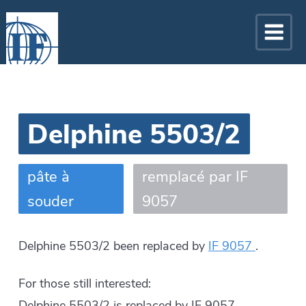
Delphine 5503/2
pâte à
remplacé par IF
souder
9057
Delphine 5503/2
been replaced by
IF 9057
.
For those still interested:
Delphine 5503/2 is replaced by IF 9057.